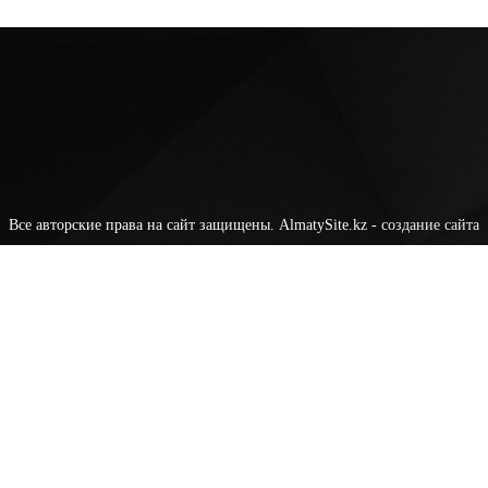
Все авторские права на сайт защищены. AlmatySite.kz -
создание сайта