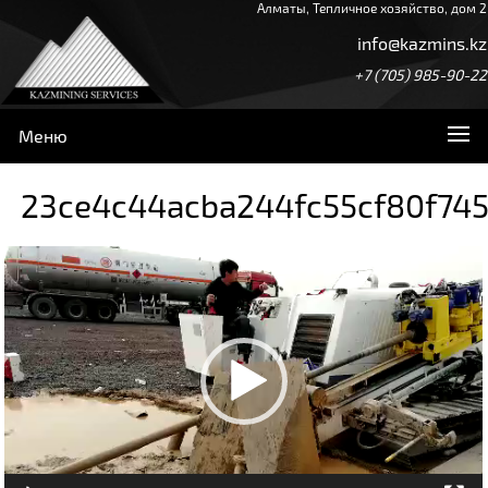
Алматы, Тепличное хозяйство, дом 2
info@kazmins.kz
+7 (705) 985-90-22
Меню
23ce4c44acba244fc55cf80f74
Видеоплеер