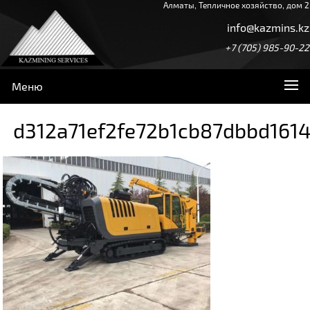
Алматы, Тепличное хозяйство, дом 2
info@kazmins.kz
+7 (705) 985-90-22
Меню
d312a71ef2fe72b1cb87dbbd161