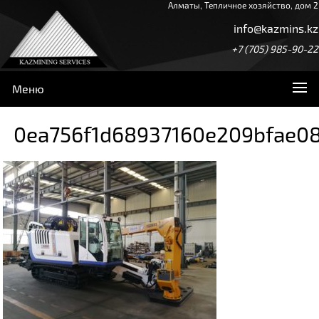
Алматы, Тепличное хозяйство, дом 2
info@kazmins.kz
+7 (705) 985-90-22
Меню
0ea756f1d68937160e209bfae0