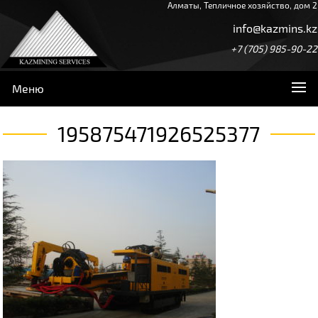
Алматы, Тепличное хозяйство, дом 2
info@kazmins.kz
+7 (705) 985-90-22
Меню
195875471926525377