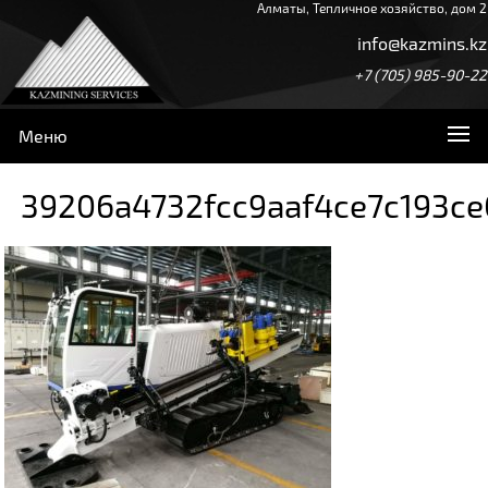
Алматы, Тепличное хозяйство, дом 2
info@kazmins.kz
+7 (705) 985-90-22
Меню
39206a4732fcc9aaf4ce7c193c