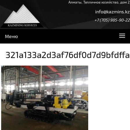
Алматы, Тепличное хозяйство, дом 2
info@kazmins.kz
+7 (705) 985-90-22
Меню
321a133a2d3af76df0d7d9bfdff