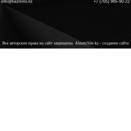
info@kazmins.kz
+7 (705) 985-90-22
Все авторские права на сайт защищены. AlmatySite.kz -
создание сайта