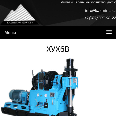
Алматы, Тепличное хозяйство, дом 2
info@kazmins.kz
+7 (705) 985-90-22
Меню
ХУХ6В